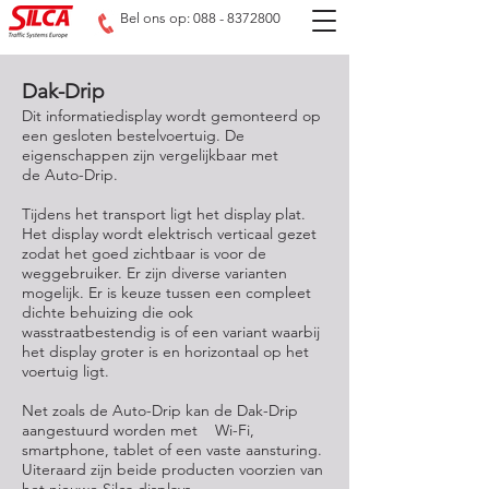
Bel ons op: 088 - 8372800
Dak-Drip
Dit informatiedisplay wordt gemonteerd op
een gesloten bestelvoertuig. De
eigenschappen zijn vergelijkbaar met
de
Auto-Drip
.
Tijdens het transport ligt het display plat.
Het display wordt elektrisch verticaal gezet
zodat het goed zichtbaar is voor de
weggebruiker. Er zijn diverse varianten
mogelijk. Er is keuze tussen een compleet
dichte behuizing die ook
wasstraatbestendig is of een variant waarbij
het display groter is en horizontaal op het
voertuig ligt.
Net zoals de Auto-Drip kan de Dak-Drip
aangestuurd worden met Wi-Fi,
smartphone, tablet of een vaste aansturing.
Uiteraard zijn beide producten voorzien van