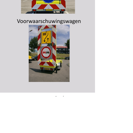
Producten
Contactgegevens
Silca Traffic Systems
Tekstwagens
Europe
Botsabsorbers
Doejenburg 194
Mobiele verlichting
4021HR Maurik
Auto-Drip